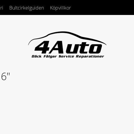
ri
Bultcirkelguiden
Köpvillkor
16"