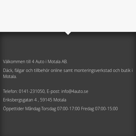
Välkommen till 4 Auto i Motala AB.
Däck, fälgar och tillbehör online samt monteringsverkstad och butik i
Motala.
Telefon: 0141-231050, E-post: info@4auto.se
Eriksbergsgatan 4 , 59145 Motala
Öppettider Måndag-Torsdag 07:00-17:00 Fredag 07:00-15:00