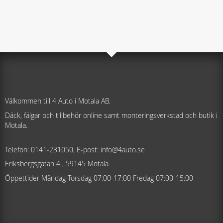
Välkommen till 4 Auto i Motala AB.
Däck, fälgar och tillbehör online samt monteringsverkstad och butik i
Motala.
Telefon: 0141-231050, E-post: info@4auto.se
Eriksbergsgatan 4 , 59145 Motala
Öppettider Måndag-Torsdag 07:00-17:00 Fredag 07:00-15:00