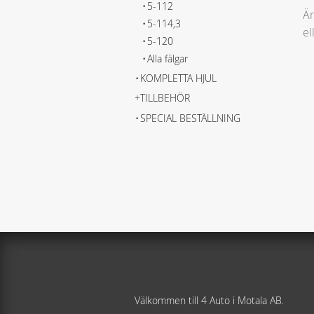
5-112
Är
5-114,3
el
5-120
Alla fälgar
KOMPLETTA HJUL
TILLBEHÖR
SPECIAL BESTÄLLNING
Välkommen till 4 Auto i Motala AB.