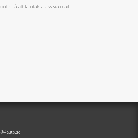
 inte på att kontakta oss via mail
fo@4auto.se