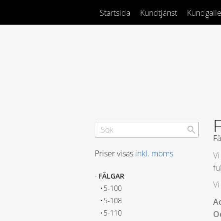
Startsida
Kundtjänst
Kundgalle
F
Fä
Priser visas
inkl. moms
Vi
fu
FÄLGAR
Vi
5-100
5-108
Ac
5-110
Oc