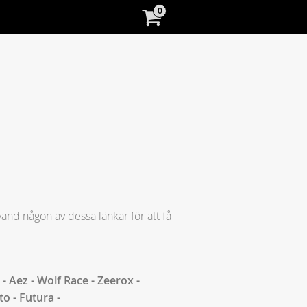
änd någon av dessa länkar för att få
o - Aez - Wolf Race - Zeerox -
o - Futura -