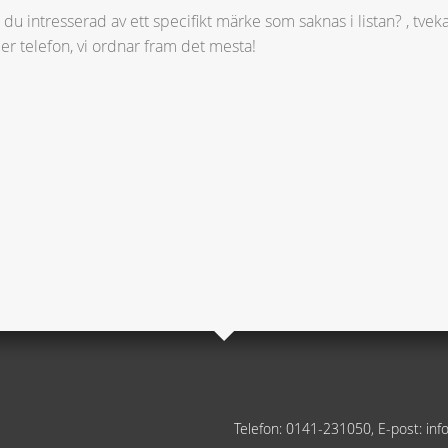
 du intresserad av ett specifikt märke som saknas i listan? , tveka
ler telefon, vi ordnar fram det mesta!
Telefon: 0141-231050, E-post: in