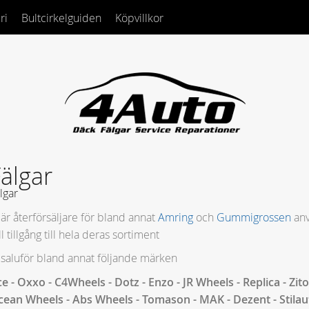
ri
Bultcirkelguiden
Köpvillkor
älgar
lgar
 är återförsäljare för bland annat
Amring
och
Gummigrossen
anv
ll tillgång till hela deras sortiment
 saluför bland annat följande märken
e - Oxxo - C4Wheels - Dotz - Enzo - JR Wheels
- Replica - Zit
ean Wheels - Abs Wheels - Tomason - MAK - Dezent - Stilaut