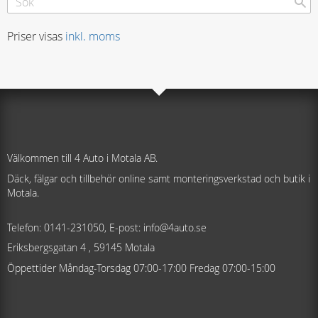
Priser visas
inkl. moms
Välkommen till 4 Auto i Motala AB.
Däck, fälgar och tillbehör online samt monteringsverkstad och butik i
Motala.
Telefon: 0141-231050, E-post: info@4auto.se
Eriksbergsgatan 4 , 59145 Motala
Öppettider Måndag-Torsdag 07:00-17:00 Fredag 07:00-15:00