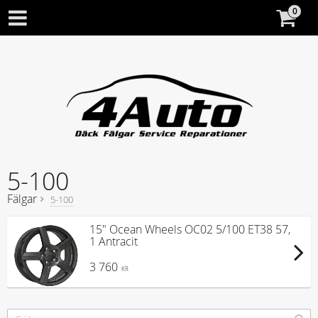
5-100
Fälgar
5-100
15" Ocean Wheels OC02 5/100 ET38 57,
1 Antracit
3 760
KR