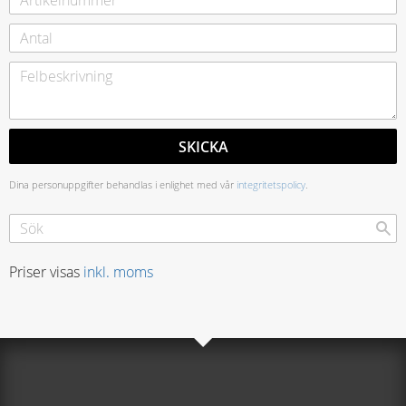
SKICKA
Dina personuppgifter behandlas i enlighet med vår
integritetspolicy
.
Priser visas
inkl. moms