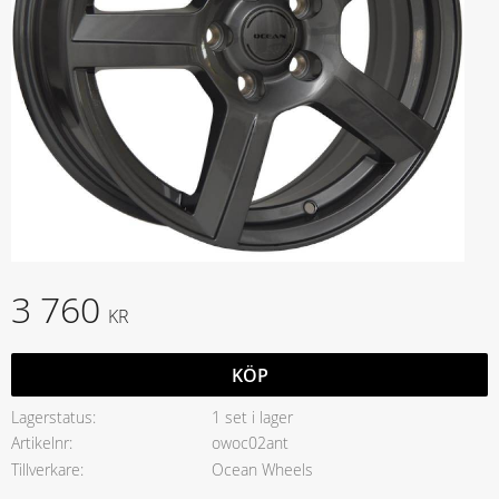
3 760
KR
KÖP
Lagerstatus
1 set i lager
Artikelnr
owoc02ant
Tillverkare
Ocean Wheels