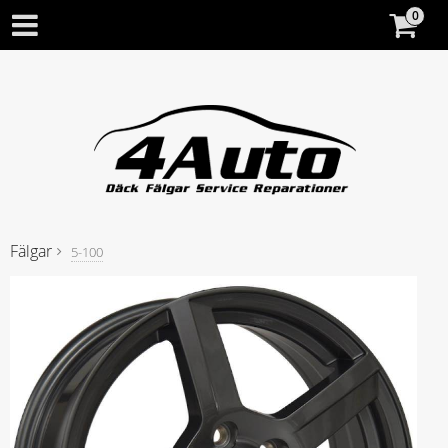
Fälgar
5-100