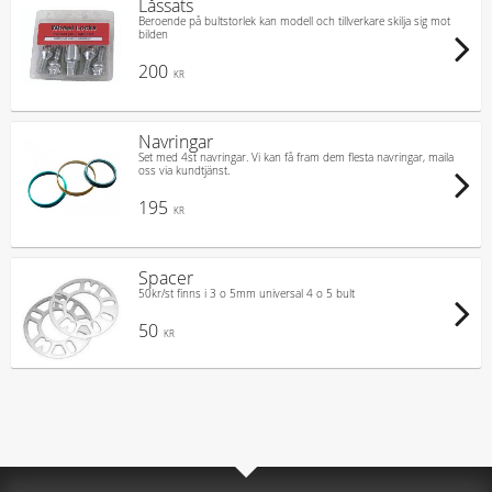
Låssats
Beroende på bultstorlek kan modell och tillverkare skilja sig mot
bilden
200
KR
Navringar
Set med 4st navringar. Vi kan få fram dem flesta navringar, maila
oss via kundtjänst.
195
KR
Spacer
50kr/st finns i 3 o 5mm universal 4 o 5 bult
50
KR