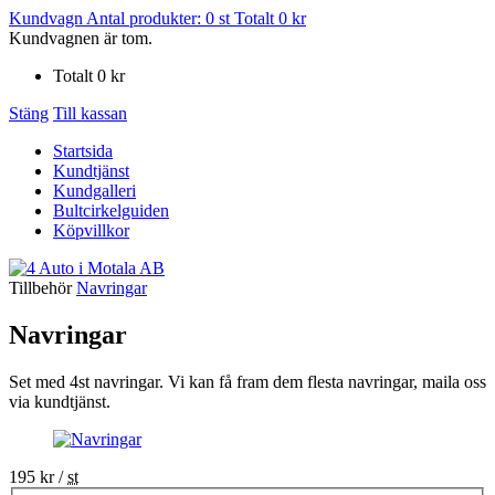
Kundvagn
Antal produkter:
0
st
Totalt
0
kr
Kundvagnen är tom.
Totalt
0
kr
Stäng
Till kassan
Startsida
Kundtjänst
Kundgalleri
Bultcirkelguiden
Köpvillkor
Tillbehör
Navringar
Navringar
Set med 4st navringar. Vi kan få fram dem flesta navringar, maila oss
via kundtjänst.
195
kr
/
st